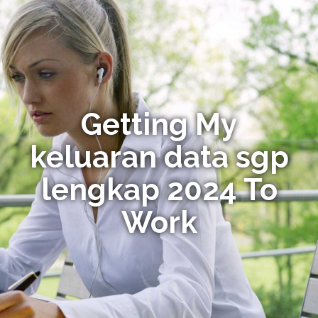
Getting My
keluaran data sgp
lengkap 2024 To
Work